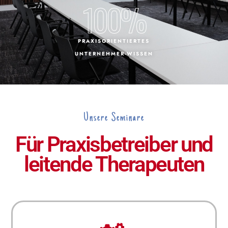
100
%
PRAXISORIENTIERTES
UNTERNEHMER-WISSEN
Unsere Seminare
Für Praxisbetreiber und
leitende Therapeuten