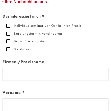
- Ihre Nachricht an uns
BITTE LASSE DIESES FELD LEER.
Das interessiert mich *
Individualseminar vor Ort in Ihrer Praxis
Beratungstermin vereinbaren
Broschüre anfordern
Sonstiges
Firmen-/Praxisname
Vorname *